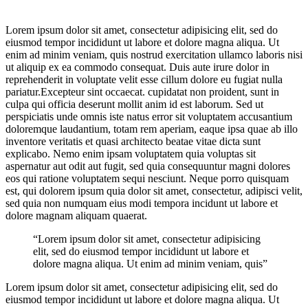
Lorem ipsum dolor sit amet, consectetur adipisicing elit, sed do
eiusmod tempor incididunt ut labore et dolore magna aliqua. Ut
enim ad minim veniam, quis nostrud exercitation ullamco laboris nisi
ut aliquip ex ea commodo consequat. Duis aute irure dolor in
reprehenderit in voluptate velit esse cillum dolore eu fugiat nulla
pariatur.Excepteur sint occaecat. cupidatat non proident, sunt in
culpa qui officia deserunt mollit anim id est laborum. Sed ut
perspiciatis unde omnis iste natus error sit voluptatem accusantium
doloremque laudantium, totam rem aperiam, eaque ipsa quae ab illo
inventore veritatis et quasi architecto beatae vitae dicta sunt
explicabo. Nemo enim ipsam voluptatem quia voluptas sit
aspernatur aut odit aut fugit, sed quia consequuntur magni dolores
eos qui ratione voluptatem sequi nesciunt. Neque porro quisquam
est, qui dolorem ipsum quia dolor sit amet, consectetur, adipisci velit,
sed quia non numquam eius modi tempora incidunt ut labore et
dolore magnam aliquam quaerat.
“Lorem ipsum dolor sit amet, consectetur adipisicing
elit, sed do eiusmod tempor incididunt ut labore et
dolore magna aliqua. Ut enim ad minim veniam, quis”
Lorem ipsum dolor sit amet, consectetur adipisicing elit, sed do
eiusmod tempor incididunt ut labore et dolore magna aliqua. Ut