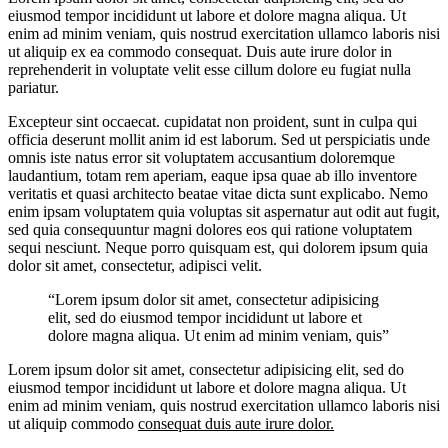
eiusmod tempor incididunt ut labore et dolore magna aliqua. Ut
enim ad minim veniam, quis nostrud exercitation ullamco laboris nisi
ut aliquip ex ea commodo consequat. Duis aute irure dolor in
reprehenderit in voluptate velit esse cillum dolore eu fugiat nulla
pariatur.
Excepteur sint occaecat. cupidatat non proident, sunt in culpa qui
officia deserunt mollit anim id est laborum. Sed ut perspiciatis unde
omnis iste natus error sit voluptatem accusantium doloremque
laudantium, totam rem aperiam, eaque ipsa quae ab illo inventore
veritatis et quasi architecto beatae vitae dicta sunt explicabo. Nemo
enim ipsam voluptatem quia voluptas sit aspernatur aut odit aut fugit,
sed quia consequuntur magni dolores eos qui ratione voluptatem
sequi nesciunt. Neque porro quisquam est, qui dolorem ipsum quia
dolor sit amet, consectetur, adipisci velit.
“Lorem ipsum dolor sit amet, consectetur adipisicing
elit, sed do eiusmod tempor incididunt ut labore et
dolore magna aliqua. Ut enim ad minim veniam, quis”
Lorem ipsum dolor sit amet, consectetur adipisicing elit, sed do
eiusmod tempor incididunt ut labore et dolore magna aliqua. Ut
enim ad minim veniam, quis nostrud exercitation ullamco laboris nisi
ut aliquip commodo
consequat duis aute irure dolor.