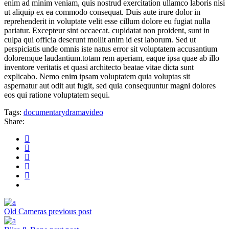
enim ad minim veniam, quis nostrud exercitation ullamco laboris nisi
ut aliquip ex ea commodo consequat. Duis aute irure dolor in
reprehenderit in voluptate velit esse cillum dolore eu fugiat nulla
pariatur. Excepteur sint occaecat. cupidatat non proident, sunt in
culpa qui officia deserunt mollit anim id est laborum. Sed ut
perspiciatis unde omnis iste natus error sit voluptatem accusantium
doloremque laudantium.totam rem aperiam, eaque ipsa quae ab illo
inventore veritatis et quasi architecto beatae vitae dicta sunt
explicabo. Nemo enim ipsam voluptatem quia voluptas sit
aspernatur aut odit aut fugit, sed quia consequuntur magni dolores
eos qui ratione voluptatem sequi.
Tags:
documentary
drama
video
Share:
Old Cameras
previous post