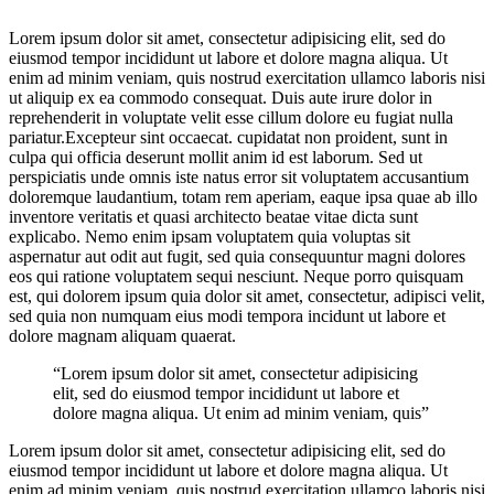
Lorem ipsum dolor sit amet, consectetur adipisicing elit, sed do
eiusmod tempor incididunt ut labore et dolore magna aliqua. Ut
enim ad minim veniam, quis nostrud exercitation ullamco laboris nisi
ut aliquip ex ea commodo consequat. Duis aute irure dolor in
reprehenderit in voluptate velit esse cillum dolore eu fugiat nulla
pariatur.Excepteur sint occaecat. cupidatat non proident, sunt in
culpa qui officia deserunt mollit anim id est laborum. Sed ut
perspiciatis unde omnis iste natus error sit voluptatem accusantium
doloremque laudantium, totam rem aperiam, eaque ipsa quae ab illo
inventore veritatis et quasi architecto beatae vitae dicta sunt
explicabo. Nemo enim ipsam voluptatem quia voluptas sit
aspernatur aut odit aut fugit, sed quia consequuntur magni dolores
eos qui ratione voluptatem sequi nesciunt. Neque porro quisquam
est, qui dolorem ipsum quia dolor sit amet, consectetur, adipisci velit,
sed quia non numquam eius modi tempora incidunt ut labore et
dolore magnam aliquam quaerat.
“Lorem ipsum dolor sit amet, consectetur adipisicing
elit, sed do eiusmod tempor incididunt ut labore et
dolore magna aliqua. Ut enim ad minim veniam, quis”
Lorem ipsum dolor sit amet, consectetur adipisicing elit, sed do
eiusmod tempor incididunt ut labore et dolore magna aliqua. Ut
enim ad minim veniam, quis nostrud exercitation ullamco laboris nisi