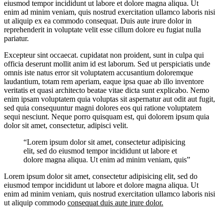
eiusmod tempor incididunt ut labore et dolore magna aliqua. Ut
enim ad minim veniam, quis nostrud exercitation ullamco laboris nisi
ut aliquip ex ea commodo consequat. Duis aute irure dolor in
reprehenderit in voluptate velit esse cillum dolore eu fugiat nulla
pariatur.
Excepteur sint occaecat. cupidatat non proident, sunt in culpa qui
officia deserunt mollit anim id est laborum. Sed ut perspiciatis unde
omnis iste natus error sit voluptatem accusantium doloremque
laudantium, totam rem aperiam, eaque ipsa quae ab illo inventore
veritatis et quasi architecto beatae vitae dicta sunt explicabo. Nemo
enim ipsam voluptatem quia voluptas sit aspernatur aut odit aut fugit,
sed quia consequuntur magni dolores eos qui ratione voluptatem
sequi nesciunt. Neque porro quisquam est, qui dolorem ipsum quia
dolor sit amet, consectetur, adipisci velit.
“Lorem ipsum dolor sit amet, consectetur adipisicing
elit, sed do eiusmod tempor incididunt ut labore et
dolore magna aliqua. Ut enim ad minim veniam, quis”
Lorem ipsum dolor sit amet, consectetur adipisicing elit, sed do
eiusmod tempor incididunt ut labore et dolore magna aliqua. Ut
enim ad minim veniam, quis nostrud exercitation ullamco laboris nisi
ut aliquip commodo
consequat duis aute irure dolor.