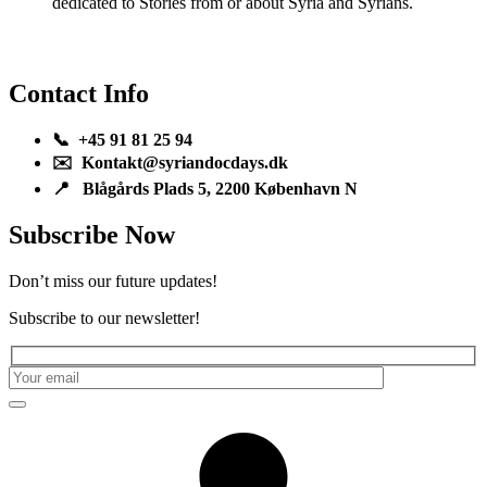
dedicated to Stories from or about Syria and Syrians.
Contact Info
📞 +45 91 81 25 94
✉️ Kontakt@syriandocdays.dk
📍 Blågårds Plads 5, 2200 København N
Subscribe Now
Don’t miss our future updates!
Subscribe to our newsletter!