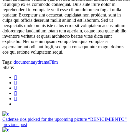
ut aliquip ex ea commodo consequat. Duis aute irure dolor in
reprehenderit in voluptate velit esse cillum dolore eu fugiat nulla
pariatur. Excepteur sint occaecat. cupidatat non proident, sunt in
culpa qui officia deserunt mollit anim id est laborum. Sed ut
perspiciatis unde omnis iste natus error sit voluptatem accusantium
doloremque laudantium.totam rem aperiam, eaque ipsa quae ab illo
inventore veritatis et quasi architecto beatae vitae dicta sunt
explicabo. Nemo enim ipsam voluptatem quia voluptas sit
aspernatur aut odit aut fugit, sed quia consequuntur magni dolores
eos qui ratione voluptatem sequi.
Tags:
documentary
drama
Film
Share:
Cadenze rios picked for the upcoming picture “RENICIMIENTO”
previous post