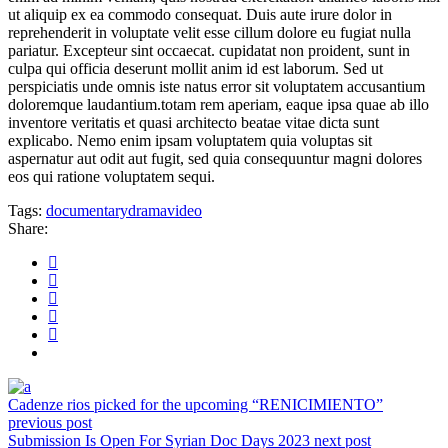
ut aliquip ex ea commodo consequat. Duis aute irure dolor in
reprehenderit in voluptate velit esse cillum dolore eu fugiat nulla
pariatur. Excepteur sint occaecat. cupidatat non proident, sunt in
culpa qui officia deserunt mollit anim id est laborum. Sed ut
perspiciatis unde omnis iste natus error sit voluptatem accusantium
doloremque laudantium.totam rem aperiam, eaque ipsa quae ab illo
inventore veritatis et quasi architecto beatae vitae dicta sunt
explicabo. Nemo enim ipsam voluptatem quia voluptas sit
aspernatur aut odit aut fugit, sed quia consequuntur magni dolores
eos qui ratione voluptatem sequi.
Tags:
documentary
drama
video
Share:
Cadenze rios picked for the upcoming “RENICIMIENTO”
previous post
Submission Is Open For Syrian Doc Days 2023
next post