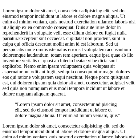
Lorem ipsum dolor sit amet, consectetur adipisicing elit, sed do
eiusmod tempor incididunt ut labore et dolore magna aliqua. Ut
enim ad minim veniam, quis nostrud exercitation ullamco laboris nisi
ut aliquip ex ea commodo consequat. Duis aute irure dolor in
reprehenderit in voluptate velit esse cillum dolore eu fugiat nulla
pariatur.Excepteur sint occaecat. cupidatat non proident, sunt in
culpa qui officia deserunt mollit anim id est laborum. Sed ut
perspiciatis unde omnis iste natus error sit voluptatem accusantium
doloremque laudantium, totam rem aperiam, eaque ipsa quae ab illo
inventore veritatis et quasi architecto beatae vitae dicta sunt
explicabo. Nemo enim ipsam voluptatem quia voluptas sit
aspernatur aut odit aut fugit, sed quia consequuntur magni dolores
eos qui ratione voluptatem sequi nesciunt. Neque porro quisquam
est, qui dolorem ipsum quia dolor sit amet, consectetur, adipisci velit,
sed quia non numquam eius modi tempora incidunt ut labore et
dolore magnam aliquam quaerat.
“Lorem ipsum dolor sit amet, consectetur adipisicing
elit, sed do eiusmod tempor incididunt ut labore et
dolore magna aliqua. Ut enim ad minim veniam, quis”
Lorem ipsum dolor sit amet, consectetur adipisicing elit, sed do
eiusmod tempor incididunt ut labore et dolore magna aliqua. Ut
enim ad minim veniam, quis nostrud exercitation ullamco laboris nisi