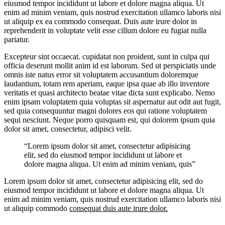
eiusmod tempor incididunt ut labore et dolore magna aliqua. Ut
enim ad minim veniam, quis nostrud exercitation ullamco laboris nisi
ut aliquip ex ea commodo consequat. Duis aute irure dolor in
reprehenderit in voluptate velit esse cillum dolore eu fugiat nulla
pariatur.
Excepteur sint occaecat. cupidatat non proident, sunt in culpa qui
officia deserunt mollit anim id est laborum. Sed ut perspiciatis unde
omnis iste natus error sit voluptatem accusantium doloremque
laudantium, totam rem aperiam, eaque ipsa quae ab illo inventore
veritatis et quasi architecto beatae vitae dicta sunt explicabo. Nemo
enim ipsam voluptatem quia voluptas sit aspernatur aut odit aut fugit,
sed quia consequuntur magni dolores eos qui ratione voluptatem
sequi nesciunt. Neque porro quisquam est, qui dolorem ipsum quia
dolor sit amet, consectetur, adipisci velit.
“Lorem ipsum dolor sit amet, consectetur adipisicing
elit, sed do eiusmod tempor incididunt ut labore et
dolore magna aliqua. Ut enim ad minim veniam, quis”
Lorem ipsum dolor sit amet, consectetur adipisicing elit, sed do
eiusmod tempor incididunt ut labore et dolore magna aliqua. Ut
enim ad minim veniam, quis nostrud exercitation ullamco laboris nisi
ut aliquip commodo
consequat duis aute irure dolor.